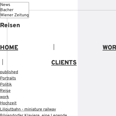
Reisen
HOME
WO
|
CLIENTS
|
published
Portraits
Politik
Reise
work
Hochzeit
Liliputbahn - miniature railway
Bösendorfer Klaviere, eine Legende