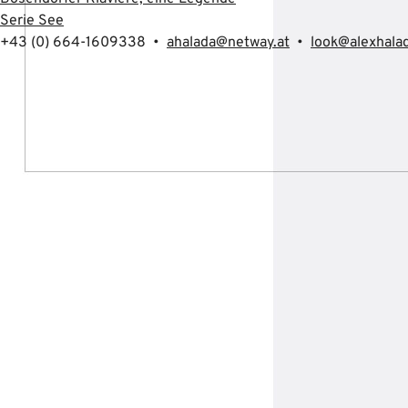
Serie See
+43 (0) 664-1609338 •
ahalada@netway.at
•
look@alexhala